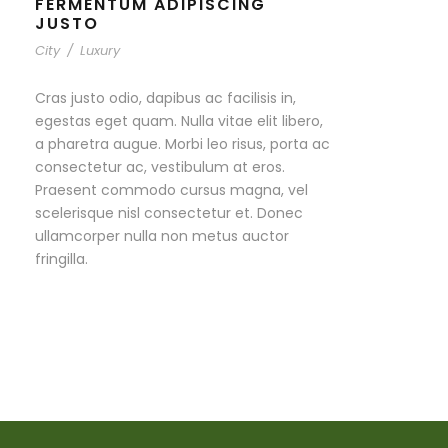
FERMENTUM ADIPISCING
JUSTO
City
/
Luxury
Cras justo odio, dapibus ac facilisis in,
egestas eget quam. Nulla vitae elit libero,
a pharetra augue. Morbi leo risus, porta ac
consectetur ac, vestibulum at eros.
Praesent commodo cursus magna, vel
scelerisque nisl consectetur et. Donec
ullamcorper nulla non metus auctor
fringilla.