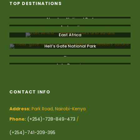
TOP DESTINATIONS
Aberdare National Park
Amboseli
East Africa
Hell’s Gate National Park
Kenya
Lake Bogoria
CONTACT INFO
Address:
Park Road, Nairobi-Kenya
Phone:
(+254)-728-849-473
/
(+254)-741-209-395