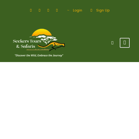
Login
Sign Up
Tag
City